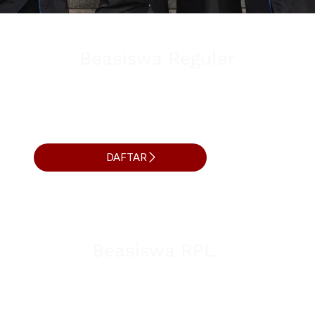
Beasiswa Reguler
apresiasi untuk putra-putri terbaik daerah yang memiliki
potensi dan prestasi akademik yang baik agar dapat
melanjutkan ke Perguruan Tinggi Negeri dalam Negeri.
DAFTAR
Beasiswa RPL
Rekognisi Pembelajaran Lampau adalah pengakuan atas
capaian pembelajaran seseorang yang diperoleh dari
pendidikan formal, nonformal, informal, dan/atau