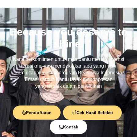
Because you deserve to
shine.
Kami berkomitmen untuk membantu meraih potensi
terbaikmu dan mendekatkan apa yang ingin
kamu capai melalui program Beasiswa Indonesia
Emas, karena Kamu layak mendapatkan
yang terbaik dalam pendidikan
Pendaftaran
Cek Hasil Seleksi
Kontak