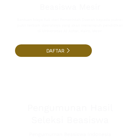
Beasiswa Mesir
Bantuan biaya full dari Pemerintah Daerah kepada putra-
putri terbaik daerahnya yang akan menempuh pendidikan
di Universitas Al Azhar, Kairo, Mesir.
DAFTAR
Pengumunan Hasil
Seleksi Beasiswa
Pengumuman Beasiswa Indonesia