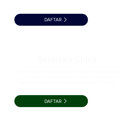
pengalaman kerja.
DAFTAR
Beasiswa China
Bantuan biaya full/parsial dari Pemerintah Daerah kepada
putra-putri terbaik daerahnya yang akan menempuh
pendidikan di Universitas yang ada di China/ Tiongkok
DAFTAR