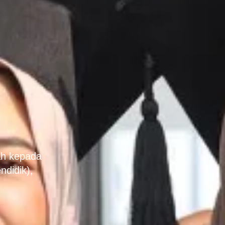
ah kepada
ndidik),