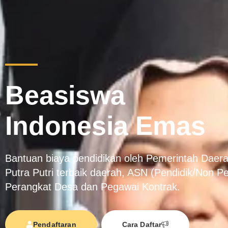
Beasiswa
Indonesia Emas
Bantuan biaya pendidikan oleh Pemerintah Daer
Putra Putri terbaik daerah, ASN (Pendidik/Non Pe
Perangkat Desa dan Pegawai Kontrak.
Pendaftaran
Cara Daftar